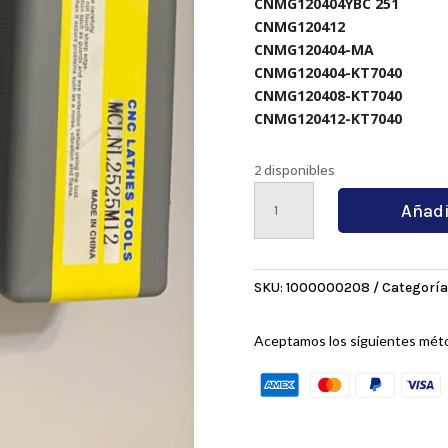
CNMG120404YBC 251
CNMG120412
CNMG120404-MA
CNMG120404-KT7040
CNMG120408-KT7040
CNMG120412-KT7040
2 disponibles
MCLNL2525M12
Añadi
cantidad
SKU:
1000000208
Categoría
Aceptamos los siguientes mét