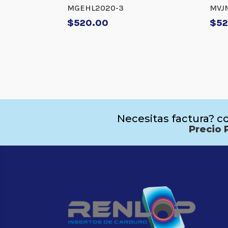
MGEHL2020-3
MVJ
$
520.00
$
52
Necesitas factura? co
Precio 