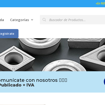
«En RE
Búsqueda
nda
Categorías
de
productos
Registrate
munícate con nosotros 🙋🏻‍♂️
Publicado + IVA