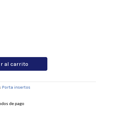
r al carrito
:
Porta insertos
odos de pago