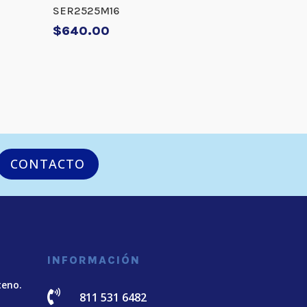
SER2525M16
$
640.00
CONTACTO
INFORMACIÓN
teno.

811 531 6482