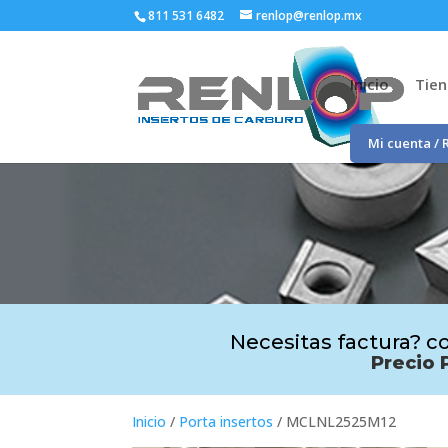
811 531 6482
renlop@renlop.mx
Inicio
Tie
Mi cuenta / 
Necesitas factura? co
Precio 
Inicio
/
Porta insertos
/ MCLNL2525M12