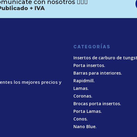
munícate con nosotros 🙋🏻‍♂️
Publicado + IVA
CATEGORÍAS
Insertos de carburo de tungs
Porta insertos.
Barras para interiores.
Rapidmill.
ientes los mejores precios y
Lamas.
Coronas.
Brocas porta insertos.
Porta Lamas.
Conos.
Nano Blue
.