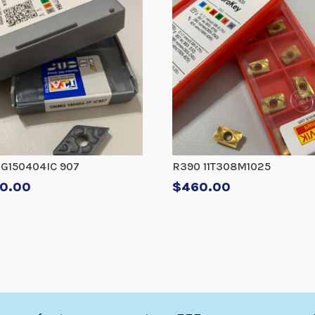
G150404IC 907
R390 11T308M1025
0.00
$
460.00