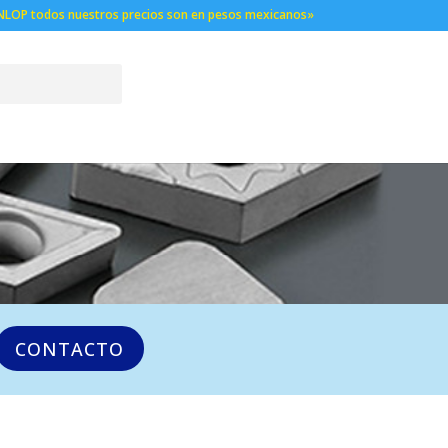
NLOP todos nuestros precios son en pesos mexicanos»
CONTACTO