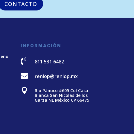
CONTACTO
INFORMACIÓN
teno.

811 531 6482

renlop@renlop.mx

Rio Pánuco #605 Col Casa
Blanca San Nicolas de los
Garza NL México CP 66475