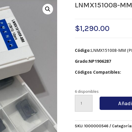
LNMX151008-MM
$
1,290.00
Código:
LNMX151008-MM (PR
Grado:NP1906287
Códigos Compatibles:
6 disponibles
LNMX151008-
Añadi
MM
NP1906287
cantidad
SKU:
1000000546
Categoría