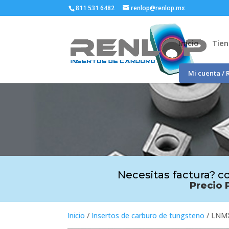
811 531 6482
renlop@renlop.mx
Inicio
Tie
Mi cuenta / 
Necesitas factura? co
Precio 
Inicio
/
Insertos de carburo de tungsteno
/ LNM