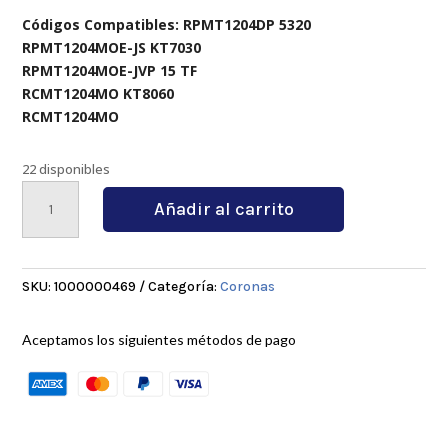
Códigos Compatibles: RPMT1204DP 5320
RPMT1204MOE-JS KT7030
RPMT1204MOE-JVP 15 TF
RCMT1204MO KT8060
RCMT1204MO
22 disponibles
EMRW
Añadir al carrito
6R63-
22-
4T
cantidad
SKU:
1000000469
Categoría:
Coronas
Aceptamos los siguientes métodos de pago