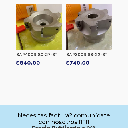
BAP400R 80-27-6T
BAP300R 63-22-6T
$
840.00
$
740.00
Necesitas factura? comunícate
con nosotros 🙋🏻‍♂️
Precio Publicado + IVA