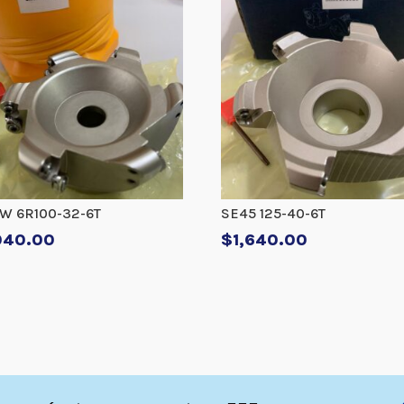
W 6R100-32-6T
SE45 125-40-6T
040.00
$
1,640.00