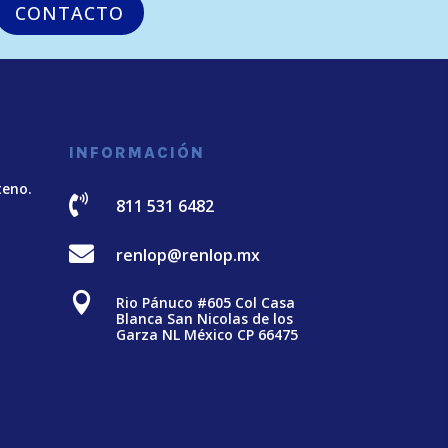
CONTACTO
INFORMACIÓN
teno.

811 531 6482

renlop@renlop.mx

Rio Pánuco #605 Col Casa
Blanca San Nicolas de los
Garza NL México CP 66475