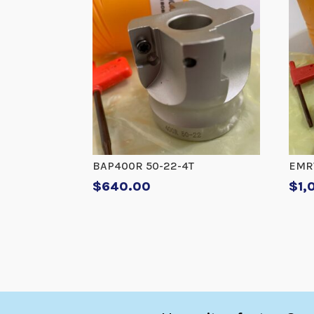
BAP400R 50-22-4T
EMR
$
640.00
$
1,