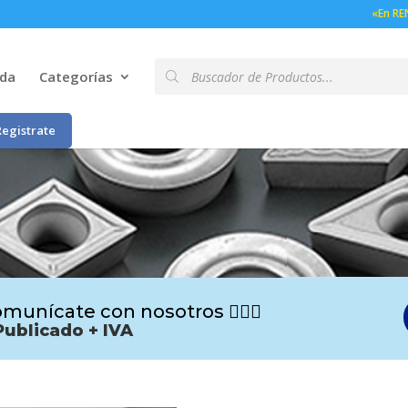
«En RE
Búsqueda
nda
Categorías
de
productos
Registrate
munícate con nosotros 🙋🏻‍♂️
Publicado + IVA