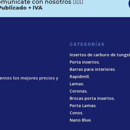
munícate con nosotros 🙋🏻‍♂️
Publicado + IVA
CATEGORÍAS
Insertos de carburo de tungs
Porta insertos.
Barras para interiores.
Rapidmill.
ientes los mejores precios y
Lamas.
Coronas.
Brocas porta insertos.
Porta Lamas.
Conos.
Nano Blue
.