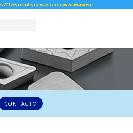
NLOP todos nuestros precios son en pesos mexicanos»
CONTACTO