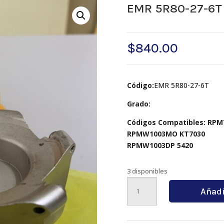
EMR 5R80-27-6T
$
840.00
Código:
EMR 5R80-27-6T
Grado:
Códigos Compatibles: RPM
RPMW1003MO KT7030
RPMW1003DP 5420
3 disponibles
EMR
Añadi
5R80-
27-
6T