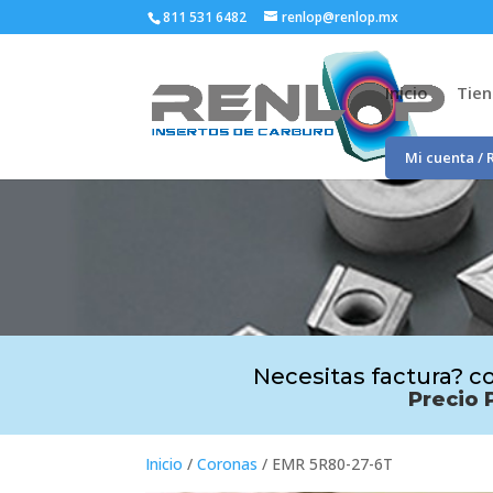
811 531 6482
renlop@renlop.mx
Inicio
Tie
Mi cuenta / 
Necesitas factura? co
Precio 
Inicio
/
Coronas
/ EMR 5R80-27-6T