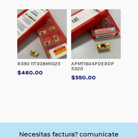
R390 11T308M1025
APMT1604PDERDP
5320
$
460.00
$
550.00
Necesitas factura? comunícate