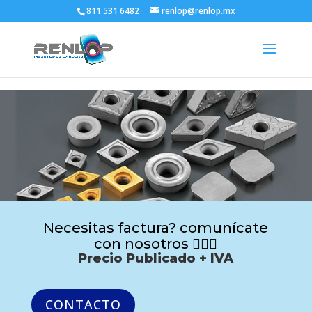
811 531 6482
renlop@renlop.mx
Necesitas factura? comunícate
con nosotros 🙋🏻‍♂️
Precio Publicado + IVA
CONTACTO