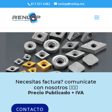
811 531 6482
renlop@renlop.mx
Necesitas factura? comunícate
con nosotros 🙋🏻‍♂️
Precio Publicado + IVA
CONTACTO