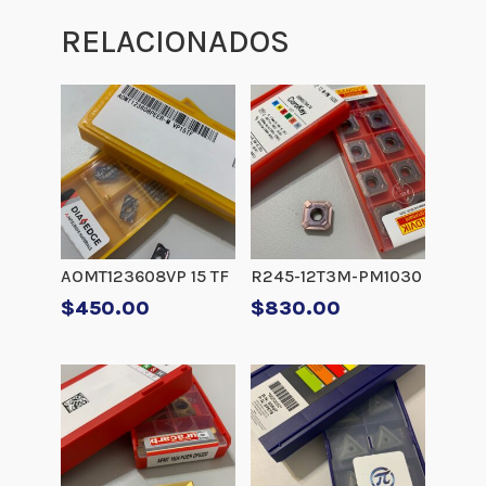
RELACIONADOS
AOMT123608VP 15 TF
R245-12T3M-PM1030
$
450.00
$
830.00