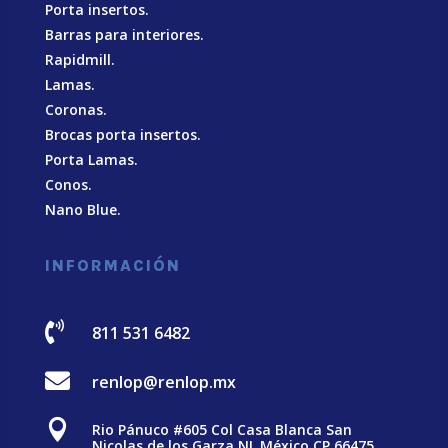
Porta insertos.
Barras para interiores.
Rapidmill.
Lamas.
Coronas.
Brocas porta insertos.
Porta Lamas.
Conos.
Nano Blue
.
INFORMACIÓN

811 531 6482

renlop@renlop.mx

Rio Pánuco #605 Col Casa Blanca San
Nicolas de los Garza NL México CP 66475