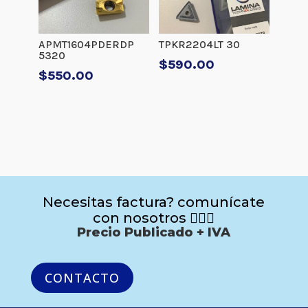
APMT1604PDERDP
TPKR2204LT 30
5320
$
590.00
$
550.00
Necesitas factura? comunícate
con nosotros 🙋🏻‍♂️
Precio Publicado + IVA
CONTACTO