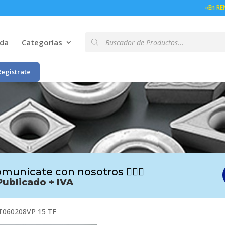
«En RE
Búsqueda
nda
Categorías
de
productos
Registrate
munícate con nosotros 🙋🏻‍♂️
Publicado + IVA
060208VP 15 TF