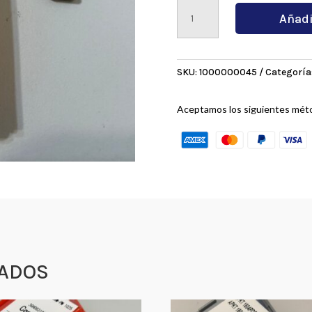
CCMT060208VP
Añadi
15
TF
cantidad
SKU:
1000000045
Categoría
Aceptamos los siguientes mét
ADOS