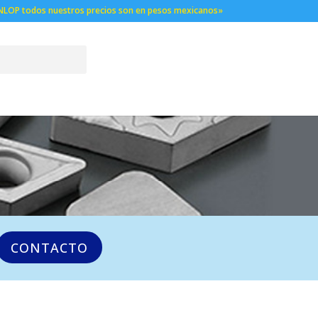
NLOP todos nuestros precios son en pesos mexicanos»
CONTACTO