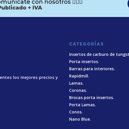
munícate con nosotros 🙋🏻‍♂️
Publicado + IVA
CATEGORÍAS
Insertos de carburo de tungs
Porta insertos.
Barras para interiores.
Rapidmill.
ientes los mejores precios y
Lamas.
Coronas.
Brocas porta insertos.
Porta Lamas.
Conos.
Nano Blue
.