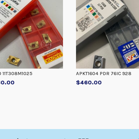
 11T308M1025
APKT1604 PDR 76IC 928
60.00
$
460.00