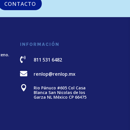
CONTACTO
INFORMACIÓN
teno.

811 531 6482

renlop@renlop.mx

Rio Pánuco #605 Col Casa
Blanca San Nicolas de los
Garza NL México CP 66475