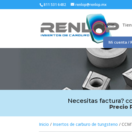
811 531 6482
renlop@renlop.mx
Inicio
Tie
Mi cuenta / 
Necesitas factura? co
Precio 
Inicio
/
Insertos de carburo de tungsteno
/ CCMT