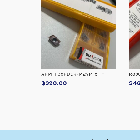
APMT1135PDER-M2VP 15 TF
R390
$
390.00
$
4