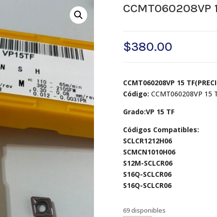
CCMT060208VP 1
$
380.00
CCMT060208VP 15 TF(PRECI
Código:
CCMT060208VP 15 
Grado:VP 15 TF
Códigos Compatibles:
SCLCR1212H06
SCMCN1010H06
S12M-SCLCR06
S16Q-SCLCR06
S16Q-SCLCR06
69 disponibles