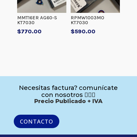
MMT16ER AG60-S
RPMW1003MO
KT7030
KT7030
$
770.00
$
590.00
Necesitas factura? comunícate
con nosotros 🙋🏻‍♂️
Precio Publicado + IVA
CONTACTO