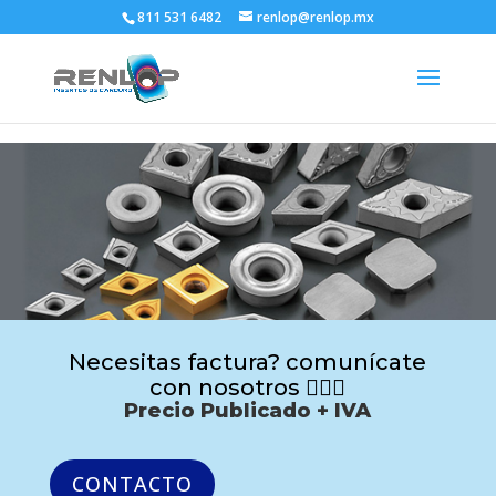
811 531 6482
renlop@renlop.mx
Necesitas factura? comunícate
con nosotros 🙋🏻‍♂️
Precio Publicado + IVA
CONTACTO