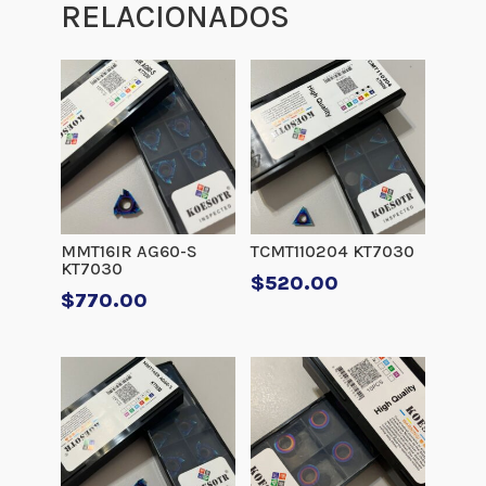
RELACIONADOS
MMT16IR AG60-S
TCMT110204 KT7030
KT7030
$
520.00
$
770.00