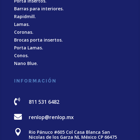
Porta insertos.
Barras para interiores.
Rapidmill.
Lamas.
Coronas.
Brocas porta insertos.
Porta Lamas.
Conos.
Nano Blue
.
INFORMACIÓN

811 531 6482

renlop@renlop.mx

Rio Pánuco #605 Col Casa Blanca San
Nicolas de los Garza NL México CP 66475