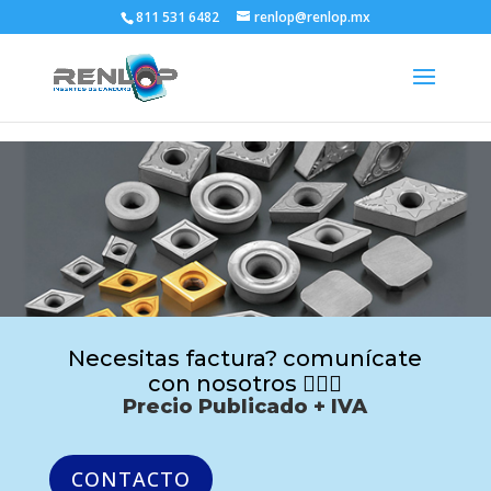
811 531 6482
renlop@renlop.mx
Necesitas factura? comunícate
con nosotros 🙋🏻‍♂️
Precio Publicado + IVA
CONTACTO