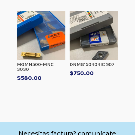
MGMN500-MNC
DNMG150404IC 907
3030
$
750.00
$
580.00
Necesitas factura? comunícate