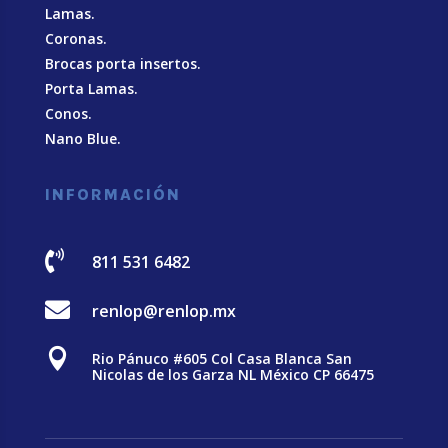
Lamas.
Coronas.
Brocas porta insertos.
Porta Lamas.
Conos.
Nano Blue
.
INFORMACIÓN

811 531 6482

renlop@renlop.mx

Rio Pánuco #605 Col Casa Blanca San
Nicolas de los Garza NL México CP 66475