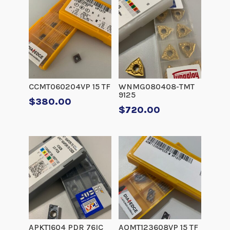
CCMT060204VP 15 TF
WNMG080408-TMT
9125
$
380.00
$
720.00
APKT1604 PDR 76IC
AOMT123608VP 15 TF