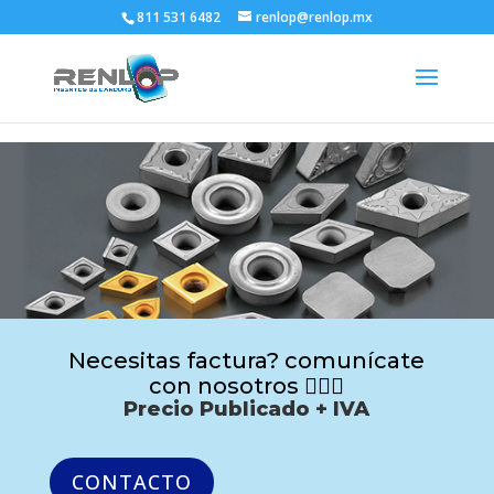
811 531 6482
renlop@renlop.mx
Necesitas factura? comunícate
con nosotros 🙋🏻‍♂️
Precio Publicado + IVA
CONTACTO