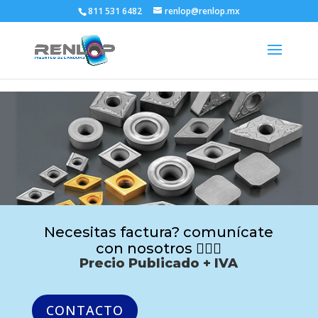
811 531 6482
renlop@renlop.mx
Necesitas factura? comunícate
con nosotros 🙋🏻‍♂️
Precio Publicado + IVA
CONTACTO