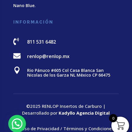
Nano Blue
.
INFORMACIÓN

811 531 6482

renlop@renlop.mx

Rio Pánuco #605 Col Casa Blanca San
Nicolas de los Garza NL México CP 66475
©2025 RENLOP Insertos de Carburo |
Desarrollado por
Kadyllo Agencia Digital
0
Aviso de Privacidad
/
Términos y Condiciones