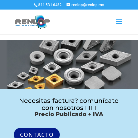
811 531 6482
renlop@renlop.mx
Necesitas factura? comunícate
con nosotros 🙋🏻‍♂️
Precio Publicado + IVA
CONTACTO