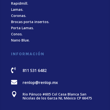
Rapidmill.
Lamas.
Coronas.
Brocas porta insertos.
Porta Lamas.
Conos.
Nano Blue
.
INFORMACIÓN

811 531 6482

renlop@renlop.mx

Rio Pánuco #605 Col Casa Blanca San
Nicolas de los Garza NL México CP 66475