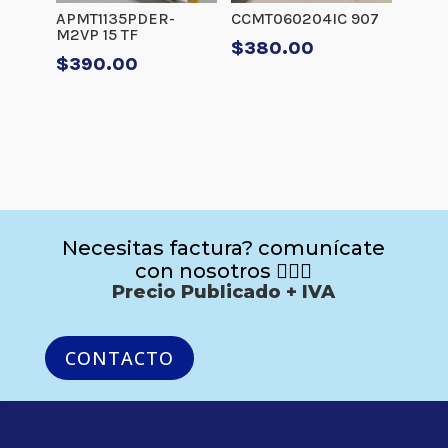
APMT1135PDER-
CCMT060204IC 907
M2VP 15 TF
$
380.00
$
390.00
Necesitas factura? comunícate
con nosotros 🙋🏻‍♂️
Precio Publicado + IVA
CONTACTO