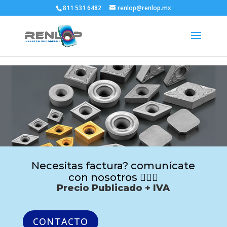
811 531 6482
renlop@renlop.mx
Necesitas factura? comunícate
con nosotros 🙋🏻‍♂️
Precio Publicado + IVA
CONTACTO