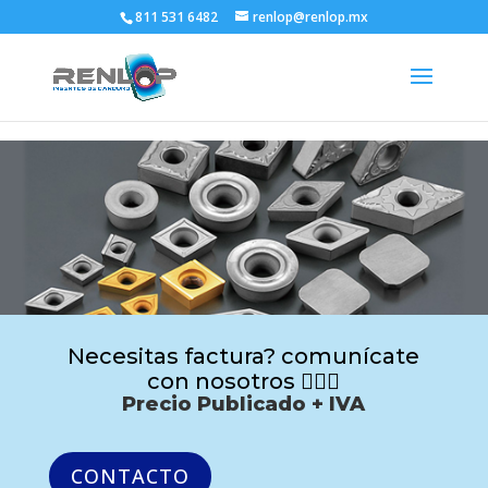
811 531 6482
renlop@renlop.mx
Necesitas factura? comunícate
con nosotros 🙋🏻‍♂️
Precio Publicado + IVA
CONTACTO