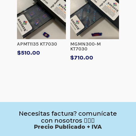
APMT1135 KT7030
MGMN300-M
KT7030
$
510.00
$
710.00
Necesitas factura? comunícate
con nosotros 🙋🏻‍♂️
Precio Publicado + IVA