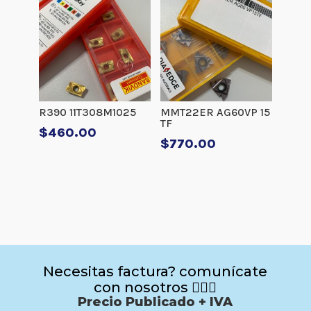
R390 11T308M1025
MMT22ER AG60VP 15
TF
$
460.00
$
770.00
Necesitas factura? comunícate
con nosotros 🙋🏻‍♂️
Precio Publicado + IVA