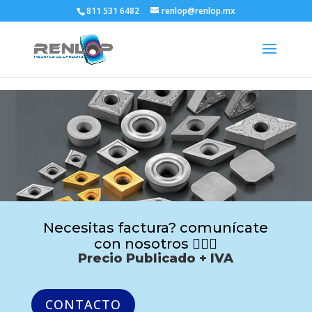
811 531 6482
renlop@renlop.mx
Necesitas factura? comunícate
con nosotros 🙋🏻‍♂️
Precio Publicado + IVA
CONTACTO