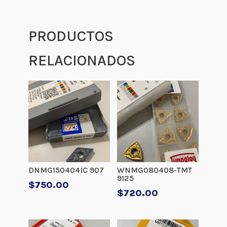
PRODUCTOS
RELACIONADOS
DNMG150404IC 907
WNMG080408-TMT
9125
$
750.00
$
720.00