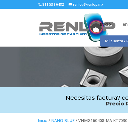
811 531 6482
renlop@renlop.mx
Inicio
Tie
Mi cuenta / 
Necesitas factura? co
Precio 
Inicio
/
NANO BLUE
/ VNMG160408-MA KT7030