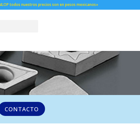
NLOP todos nuestros precios son en pesos mexicanos»
CONTACTO