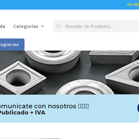
«En RE
Búsqueda
nda
Categorías
de
productos
Registrate
munícate con nosotros 🙋🏻‍♂️
Publicado + IVA