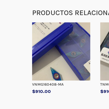
PRODUCTOS RELACION
VNMG160408-MA
TNM
$
910.00
$
91