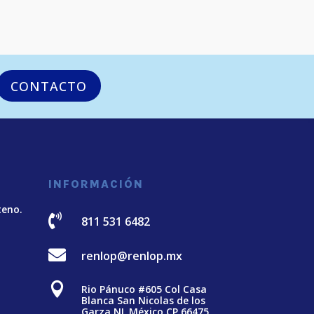
CONTACTO
INFORMACIÓN
teno.

811 531 6482

renlop@renlop.mx

Rio Pánuco #605 Col Casa
Blanca San Nicolas de los
Garza NL México CP 66475