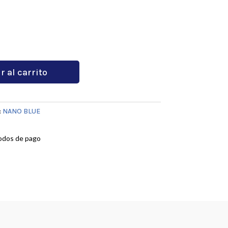
r al carrito
:
NANO BLUE
odos de pago