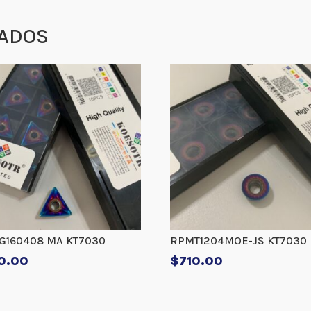
ADOS
G160408 MA KT7030
RPMT1204MOE-JS KT7030
0.00
$
710.00