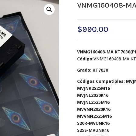
VNMG160408-MA
$
990.00
VNMG160408-MA KT7030(PR
Código:
VNMG160408-MA KT
Grado: KT7030
Códigos Compatibles: MVJ
MVJNR2525M16
MVJNL2020K16
MVJNL2525M16
MVVNN2020K16
MVVNN2525M16
S20R-MVUNR16
S25S-MVUNR16