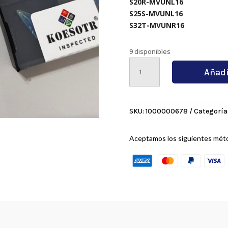
S20R-MVUNL16
S25S-MVUNL16
S32T-MVUNR16
9 disponibles
VNMG160408-
Añadi
MA
KT7030
cantidad
SKU:
1000000678
Categoría
Aceptamos los siguientes mét