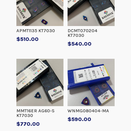
APMT1135 KT7030
DCMT070204
KT7030
$
510.00
$
540.00
MMT16ER AG60-S
WNMG080404-MA
KT7030
$
590.00
$
770.00