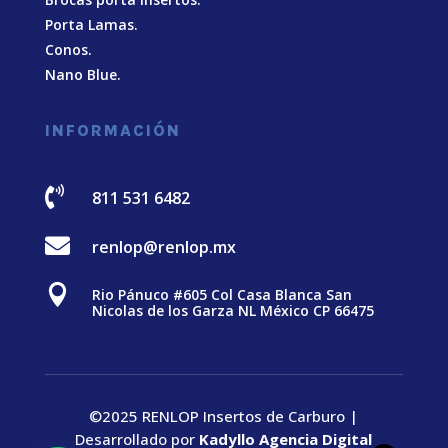
Porta Lamas.
Conos.
Nano Blue
.
INFORMACIÓN

811 531 6482

renlop@renlop.mx

Rio Pánuco #605 Col Casa Blanca San
Nicolas de los Garza NL México CP 66475
©2025 RENLOP Insertos de Carburo |
Desarrollado por
Kadyllo Agencia Digital