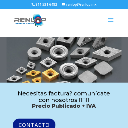
811 531 6482
renlop@renlop.mx
Necesitas factura? comunícate
con nosotros 🙋🏻‍♂️
Precio Publicado + IVA
CONTACTO