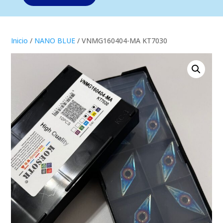
Inicio
/
NANO BLUE
/ VNMG160404-MA KT7030