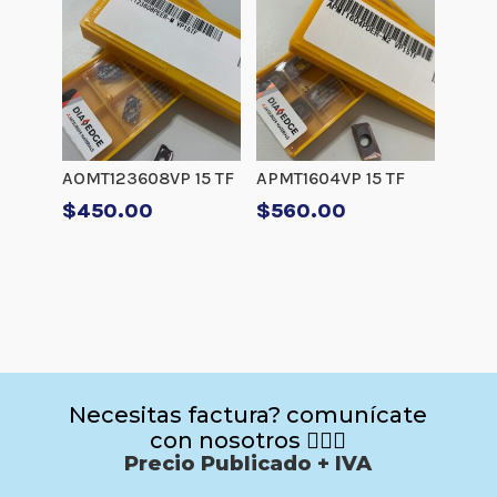
AOMT123608VP 15 TF
APMT1604VP 15 TF
$
450.00
$
560.00
Necesitas factura? comunícate
con nosotros 🙋🏻‍♂️
Precio Publicado + IVA