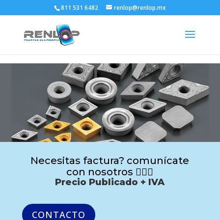
811 531 6482
renlop@renlop.mx
Necesitas factura? comunícate
con nosotros 🙋🏻‍♂️
Precio Publicado + IVA
CONTACTO