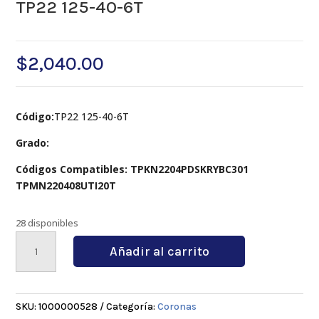
TP22 125-40-6T
$
2,040.00
Código:
TP22 125-40-6T
Grado:
Códigos Compatibles: TPKN2204PDSKRYBC301
TPMN220408UTI20T
28 disponibles
TP22
Añadir al carrito
125-
40-
6T
cantidad
SKU:
1000000528
Categoría:
Coronas