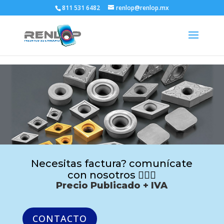
811 531 6482
renlop@renlop.mx
Necesitas factura? comunícate
con nosotros 🙋🏻‍♂️
Precio Publicado + IVA
CONTACTO