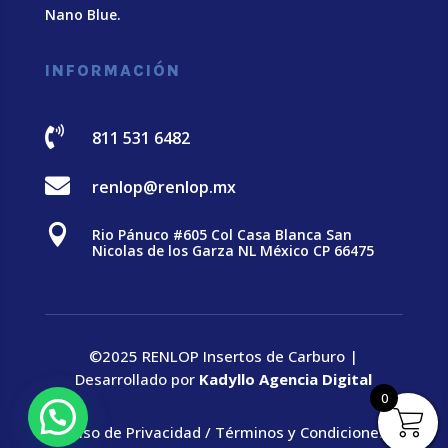
Nano Blue
.
INFORMACIÓN

811 531 6482

renlop@renlop.mx

Rio Pánuco #605 Col Casa Blanca San
Nicolas de los Garza NL México CP 66475
©2025 RENLOP Insertos de Carburo |
Desarrollado por
Kadyllo Agencia Digital
0
Aviso de Privacidad
/
Términos y Condiciones