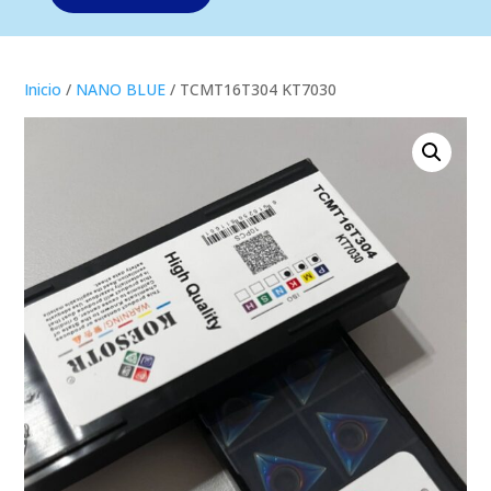
Inicio
/
NANO BLUE
/ TCMT16T304 KT7030