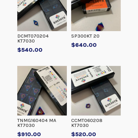
DCMT070204
SP300KT 20
KT7030
$
640.00
$
540.00
TNMG160404 MA
CCMT060208
KT7030
KT7030
$
910.00
$
520.00