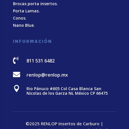
Brocas porta insertos.
Porta Lamas.
Conos.
Nano Blue
.
INFORMACIÓN

811 531 6482

renlop@renlop.mx

Rio Pánuco #605 Col Casa Blanca San
Nicolas de los Garza NL México CP 66475
©2025 RENLOP Insertos de Carburo |