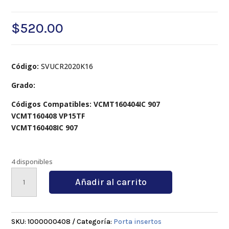
$
520.00
Código:
SVUCR2020K16
Grado:
Códigos Compatibles: VCMT160404IC 907
VCMT160408 VP15TF
VCMT160408IC 907
4 disponibles
SVUCR2020K16
Añadir al carrito
cantidad
SKU:
1000000408
Categoría:
Porta insertos