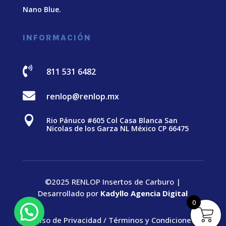
Nano Blue
.
INFORMACIÓN

811 531 6482

renlop@renlop.mx

Rio Pánuco #605 Col Casa Blanca San
Nicolas de los Garza NL México CP 66475
©2025 RENLOP Insertos de Carburo |
Desarrollado por
Kadyllo Agencia Digital
0
Aviso de Privacidad
/
Términos y Condiciones