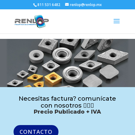
811 531 6482
renlop@renlop.mx
Necesitas factura? comunícate
con nosotros 🙋🏻‍♂️
Precio Publicado + IVA
CONTACTO