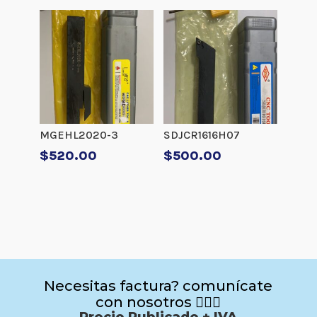
MGEHL2020-3
SDJCR1616H07
$
520.00
$
500.00
Necesitas factura? comunícate
con nosotros 🙋🏻‍♂️
Precio Publicado + IVA