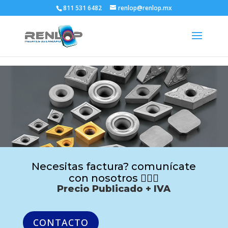
811 531 6482
renlop@renlop.mx
Necesitas factura? comunícate
con nosotros 🙋🏻‍♂️
Precio Publicado + IVA
CONTACTO