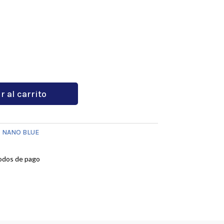
r al carrito
:
NANO BLUE
odos de pago