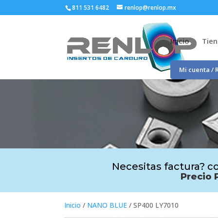
811 531 6482
renlop@renlop.mx
Inicio
Tie
Mi cuenta / 
Necesitas factura? co
Precio 
Inicio
/
NANO BLUE
/ SP400 LY7010