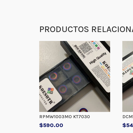
PRODUCTOS RELACION
RPMW1003MO KT7030
DCM
$
590.00
$
5