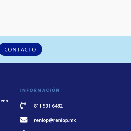
CONTACTO
INFORMACIÓN
teno.

811 531 6482

renlop@renlop.mx