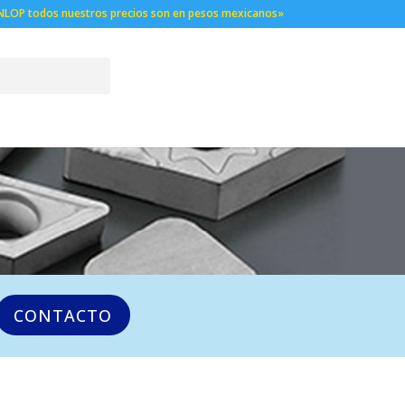
NLOP todos nuestros precios son en pesos mexicanos»
CONTACTO