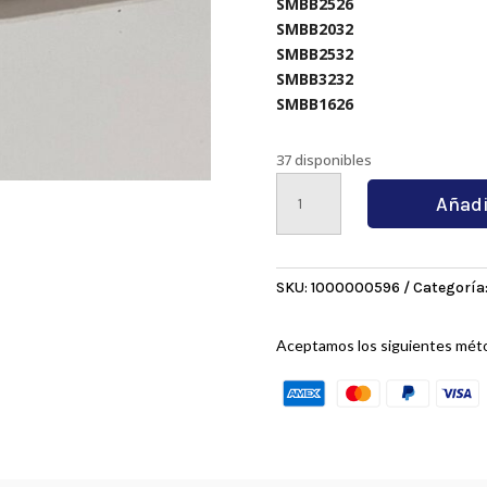
SMBB2526
SMBB2032
SMBB2532
SMBB3232
SMBB1626
37 disponibles
SP400
Añadi
LY7010
cantidad
SKU:
1000000596
Categoría
Aceptamos los siguientes mét