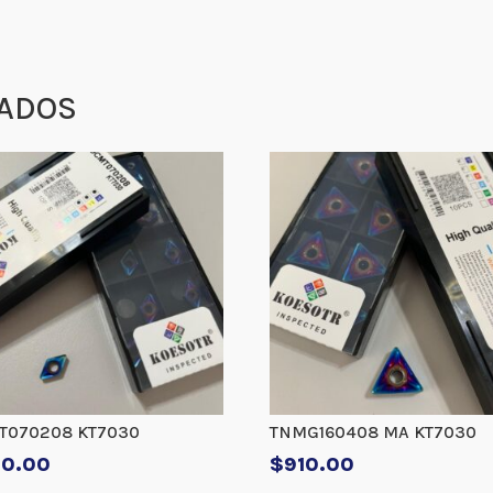
ADOS
T070208 KT7030
TNMG160408 MA KT7030
40.00
$
910.00