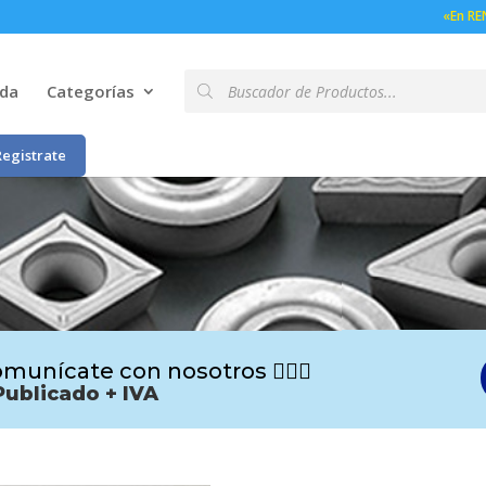
«En RE
Búsqueda
nda
Categorías
de
productos
Registrate
munícate con nosotros 🙋🏻‍♂️
Publicado + IVA