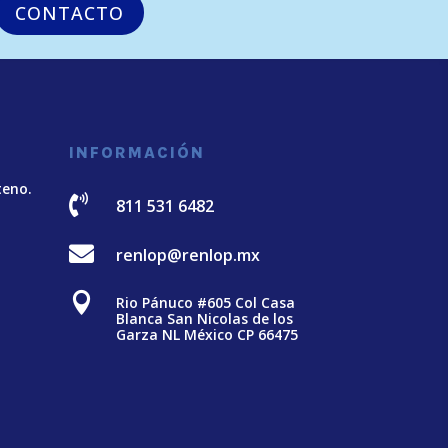
CONTACTO
INFORMACIÓN
teno.

811 531 6482

renlop@renlop.mx

Rio Pánuco #605 Col Casa
Blanca San Nicolas de los
Garza NL México CP 66475