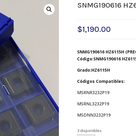
SNMG190616 HZ6
$
1,190.00
SNMG190616 HZ6115H (PREC
Código:SNMG190616 HZ611
Grado:HZ6115H
Códigos Compatibles:
MSRNR3232P19
MSRNL3232P19
MSDNN3232P19
3 disponibles