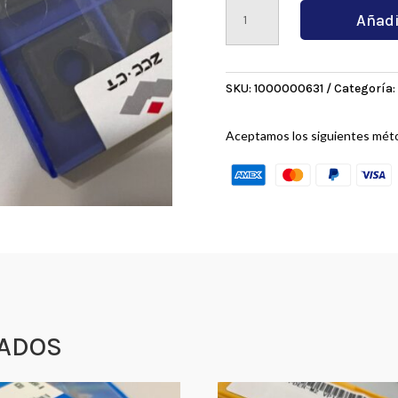
SNMG190616
Añadi
HZ6115H
cantidad
SKU:
1000000631
Categoría:
Aceptamos los siguientes mét
ADOS