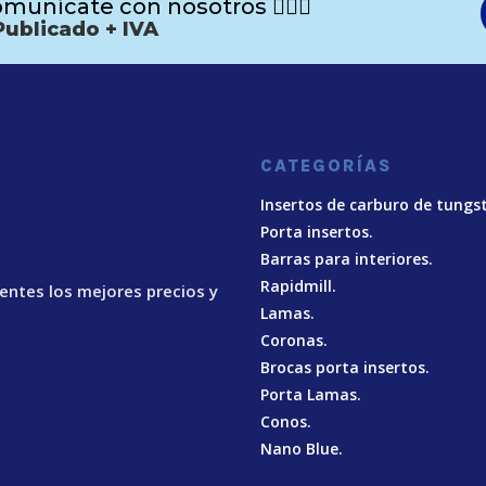
munícate con nosotros 🙋🏻‍♂️
Publicado + IVA
CATEGORÍAS
Insertos de carburo de tungs
Porta insertos.
Barras para interiores.
Rapidmill.
ientes los mejores precios y
Lamas.
Coronas.
Brocas porta insertos.
Porta Lamas.
Conos.
Nano Blue
.