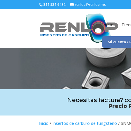
811 531 6482
renlop@renlop.mx
Inicio
Tie
Mi cuenta / 
Necesitas factura? co
Precio 
Inicio
/
Insertos de carburo de tungsteno
/ SNM