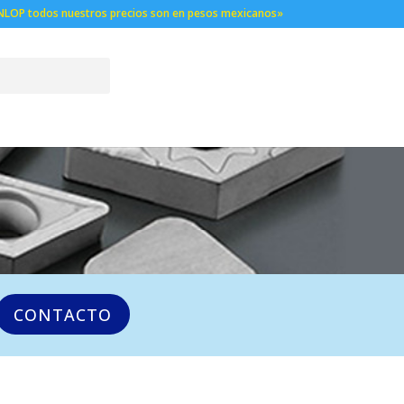
NLOP todos nuestros precios son en pesos mexicanos»
CONTACTO