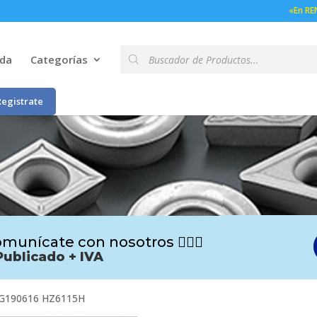
«En RE
Búsqueda
nda
Categorías
de
productos
Registrate
munícate con nosotros 🙋🏻‍♂️
Publicado + IVA
G190616 HZ6115H