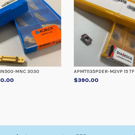
N500-MNC 3030
APMT1135PDER-M2VP 15 TF
80.00
$
390.00