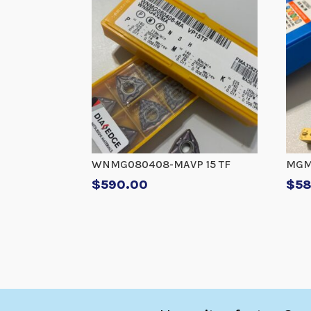
WNMG080408-MAVP 15 TF
MGM
$
590.00
$
5