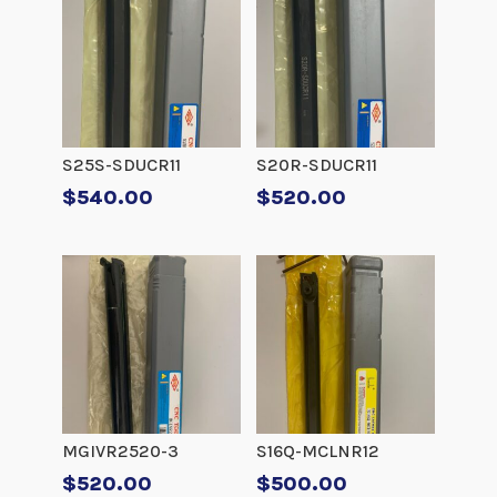
S25S-SDUCR11
S20R-SDUCR11
$
540.00
$
520.00
MGIVR2520-3
S16Q-MCLNR12
$
520.00
$
500.00