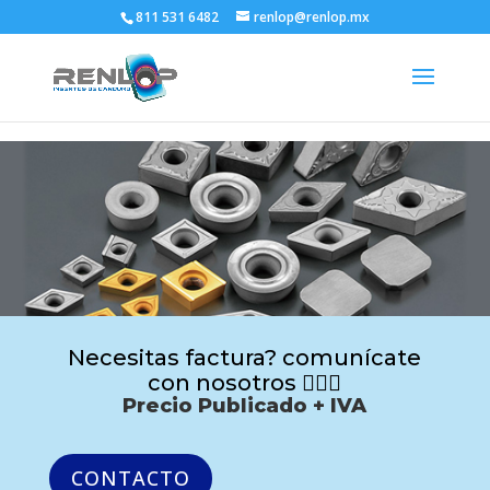
811 531 6482
renlop@renlop.mx
Necesitas factura? comunícate
con nosotros 🙋🏻‍♂️
Precio Publicado + IVA
CONTACTO