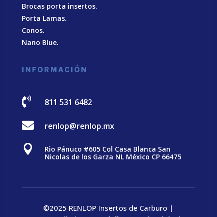
Brocas porta insertos.
Porta Lamas.
Conos.
Nano Blue
.
INFORMACIÓN

811 531 6482

renlop@renlop.mx

Rio Pánuco #605 Col Casa Blanca San
Nicolas de los Garza NL México CP 66475
©2025 RENLOP Insertos de Carburo |