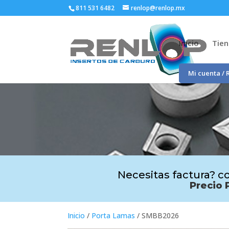
811 531 6482
renlop@renlop.mx
Inicio
Tie
Mi cuenta / 
Necesitas factura? co
Precio 
Inicio
/
Porta Lamas
/ SMBB2026