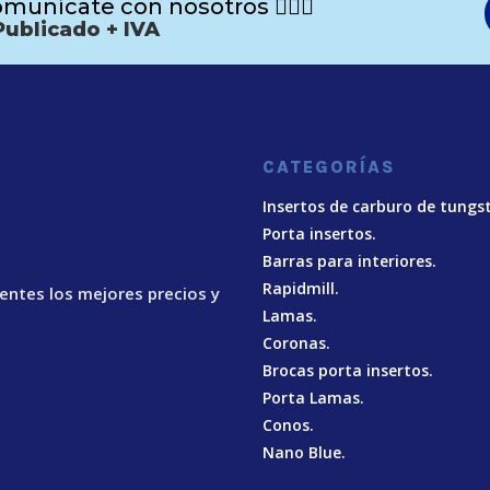
munícate con nosotros 🙋🏻‍♂️
Publicado + IVA
CATEGORÍAS
Insertos de carburo de tungs
Porta insertos.
Barras para interiores.
Rapidmill.
ientes los mejores precios y
Lamas.
Coronas.
Brocas porta insertos.
Porta Lamas.
Conos.
Nano Blue
.