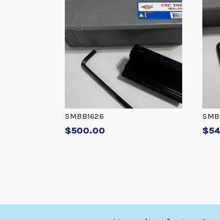
SMBB1626
SMB
$
500.00
$
5