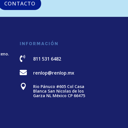
CONTACTO
INFORMACIÓN
teno.

811 531 6482

renlop@renlop.mx

Rio Pánuco #605 Col Casa
Blanca San Nicolas de los
Garza NL México CP 66475