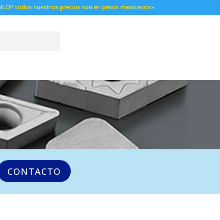
NLOP todos nuestros precios son en pesos mexicanos»
CONTACTO