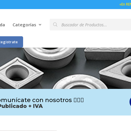
«En RE
Búsqueda
nda
Categorías
de
productos
Registrate
munícate con nosotros 🙋🏻‍♂️
Publicado + IVA