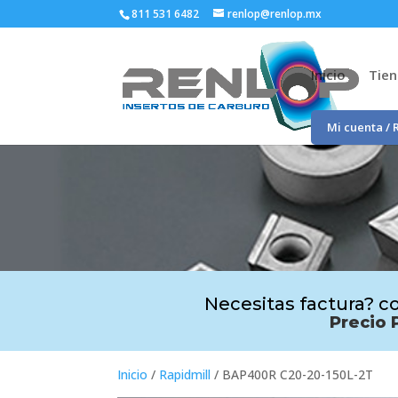
811 531 6482
renlop@renlop.mx
Inicio
Tie
Mi cuenta / 
Necesitas factura? co
Precio 
Inicio
/
Rapidmill
/ BAP400R C20-20-150L-2T