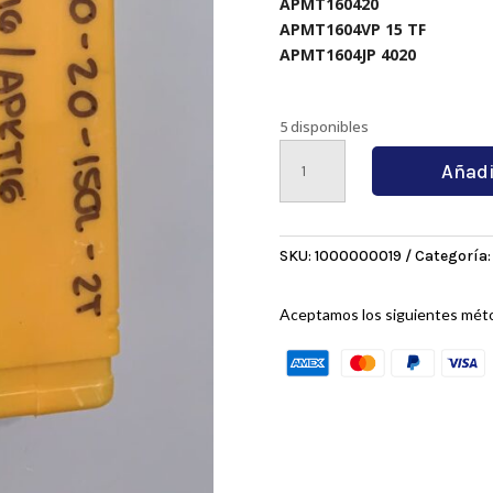
APMT160420
APMT1604VP 15 TF
APMT1604JP 4020
5 disponibles
BAP400R
Añadi
C20-
20-
150L-
2T
SKU:
1000000019
Categoría
cantidad
Aceptamos los siguientes mét