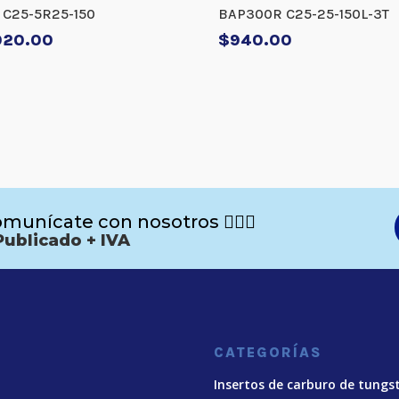
C25-5R25-150
BAP300R C25-25-150L-3T
020.00
$
940.00
munícate con nosotros 🙋🏻‍♂️
Publicado + IVA
CATEGORÍAS
Insertos de carburo de tungs