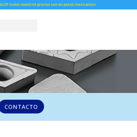
NLOP todos nuestros precios son en pesos mexicanos»
CONTACTO