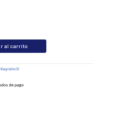
r al carrito
:
Rapidmill
odos de pago