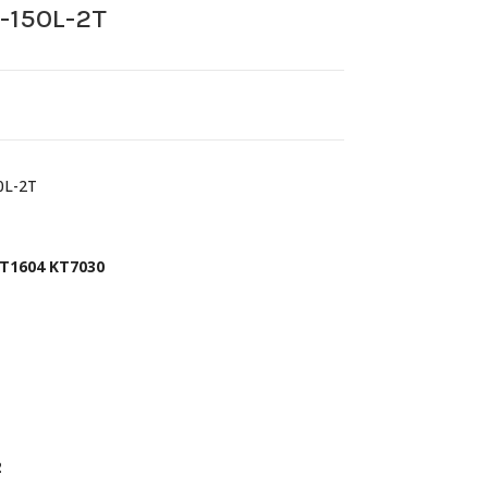
-150L-2T
0L-2T
T1604 KT7030
2