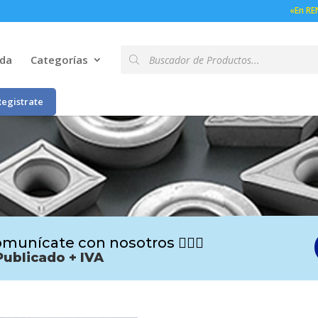
«En RE
Búsqueda
nda
Categorías
de
productos
Registrate
munícate con nosotros 🙋🏻‍♂️
Publicado + IVA