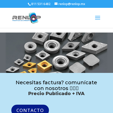
811 531 6482
renlop@renlop.mx
Necesitas factura? comunícate
con nosotros 🙋🏻‍♂️
Precio Publicado + IVA
CONTACTO