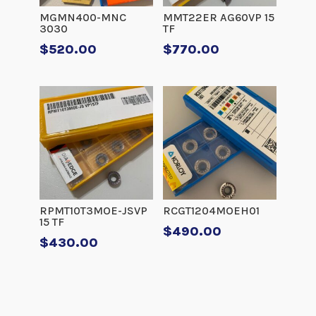
MGMN400-MNC
MMT22ER AG60VP 15
3030
TF
$
520.00
$
770.00
RPMT10T3MOE-JSVP
RCGT1204MOEH01
15 TF
$
490.00
$
430.00