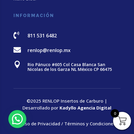
INFORMACIÓN

811 531 6482

renlop@renlop.mx

Rio Pánuco #605 Col Casa Blanca San
Nicolas de los Garza NL México CP 66475
©2025 RENLOP Insertos de Carburo |
Desarrollado por
Kadyllo Agencia Digital
0
Aviso de Privacidad
/
Términos y Condiciones