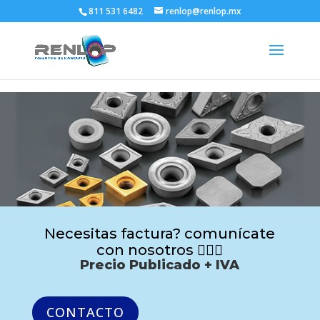
811 531 6482
renlop@renlop.mx
Necesitas factura? comunícate
con nosotros 🙋🏻‍♂️
Precio Publicado + IVA
CONTACTO