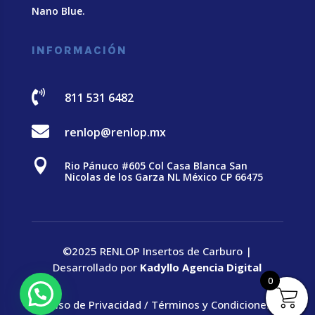
Nano Blue
.
INFORMACIÓN

811 531 6482

renlop@renlop.mx

Rio Pánuco #605 Col Casa Blanca San
Nicolas de los Garza NL México CP 66475
©2025 RENLOP Insertos de Carburo |
Desarrollado por
Kadyllo Agencia Digital
0
Aviso de Privacidad
/
Términos y Condiciones