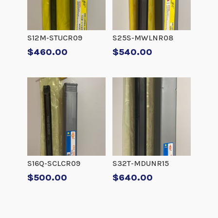
S12M-STUCR09
S25S-MWLNR08
$
460.00
$
540.00
S16Q-SCLCR09
S32T-MDUNR15
$
500.00
$
640.00