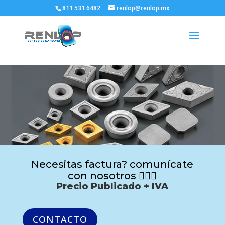
811 531 6482
renlop@renlop.mx
Necesitas factura? comunícate
con nosotros 🙋🏻‍♂️
Precio Publicado + IVA
CONTACTO