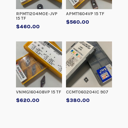
RPMT1204MOE-JVP
APMT1604VP 15 TF
15 TF
$
560.00
$
460.00
VNMG160408VP 15 TF
CCMT060204IC 907
$
620.00
$
380.00