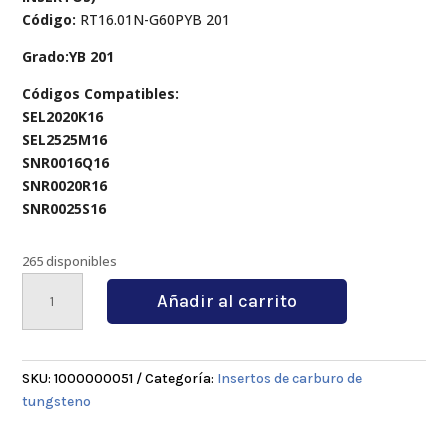
Código:
RT16.01N-G60PYB 201
Grado:YB 201
Códigos Compatibles:
SEL2020K16
SEL2525M16
SNR0016Q16
SNR0020R16
SNR0025S16
265 disponibles
RT16.01N-
Añadir al carrito
G60PYB
201
cantidad
SKU:
1000000051
Categoría:
Insertos de carburo de
tungsteno