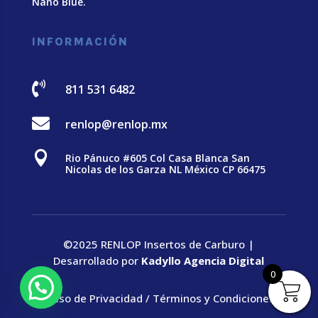
Nano Blue
.
INFORMACIÓN

811 531 6482

renlop@renlop.mx

Rio Pánuco #605 Col Casa Blanca San
Nicolas de los Garza NL México CP 66475
©2025 RENLOP Insertos de Carburo |
Desarrollado por
Kadyllo Agencia Digital
0
Aviso de Privacidad
/
Términos y Condiciones