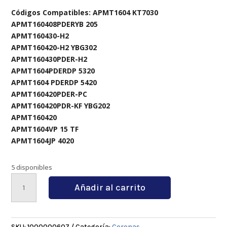
Códigos Compatibles: APMT1604 KT7030
APMT160408PDERYB 205
APMT160430-H2
APMT160420-H2 YBG302
APMT160430PDER-H2
APMT1604PDERDP 5320
APMT1604 PDERDP 5420
APMT160420PDER-PC
APMT160420PDR-KF YBG202
APMT160420
APMT1604VP 15 TF
APMT1604JP 4020
5 disponibles
RAP400R
Añadir al carrito
80-
27-
5T
cantidad
SKU:
1000000607
Categoría:
Coronas