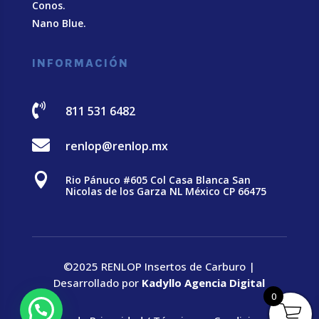
Conos.
Nano Blue
.
INFORMACIÓN

811 531 6482

renlop@renlop.mx

Rio Pánuco #605 Col Casa Blanca San
Nicolas de los Garza NL México CP 66475
©2025 RENLOP Insertos de Carburo |
Desarrollado por
Kadyllo Agencia Digital
0