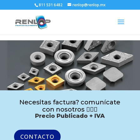
811 531 6482
renlop@renlop.mx
Necesitas factura? comunícate
con nosotros 🙋🏻‍♂️
Precio Publicado + IVA
CONTACTO