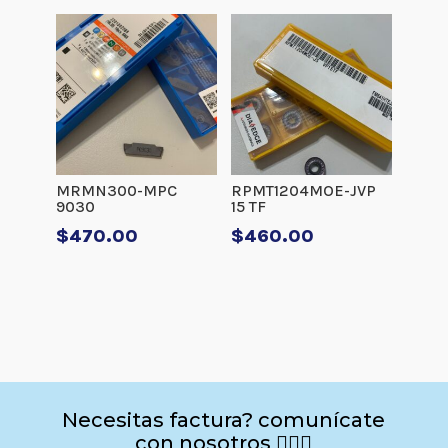
MRMN300-MPC
RPMT1204MOE-JVP
9030
15 TF
$
470.00
$
460.00
Necesitas factura? comunícate
con nosotros 🙋🏻‍♂️