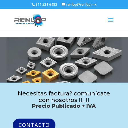
811 531 6482
renlop@renlop.mx
Necesitas factura? comunícate
con nosotros 🙋🏻‍♂️
Precio Publicado + IVA
CONTACTO