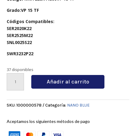
Grado:VP 15 TF
Códigos Compatibles:
SER2020K22
SER2525M22
SNL0025S22
SWR3232P22
37 disponibles
MMT22ER
Añadir al carrito
AG60
LY7010
cantidad
SKU:
1000000578
Categoría:
NANO BLUE
Aceptamos los siguientes métodos de pago