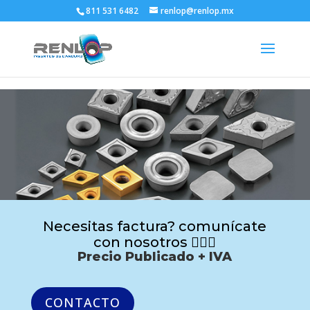
811 531 6482
renlop@renlop.mx
Necesitas factura? comunícate
con nosotros 🙋🏻‍♂️
Precio Publicado + IVA
CONTACTO