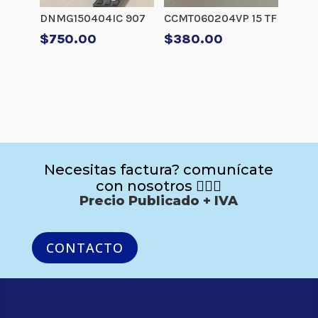
DNMG150404IC 907
CCMT060204VP 15 TF
$
750.00
$
380.00
Necesitas factura? comunícate
con nosotros 🙋🏻‍♂️
Precio Publicado + IVA
CONTACTO