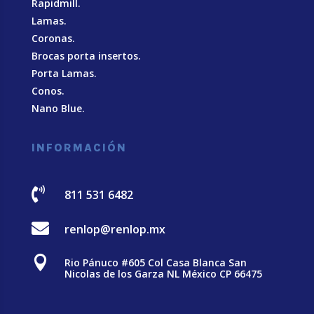
Rapidmill.
Lamas.
Coronas.
Brocas porta insertos.
Porta Lamas.
Conos.
Nano Blue
.
INFORMACIÓN

811 531 6482

renlop@renlop.mx

Rio Pánuco #605 Col Casa Blanca San
Nicolas de los Garza NL México CP 66475