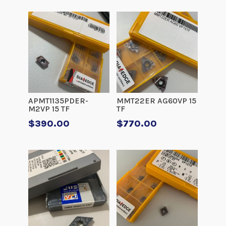
APMT1135PDER-
MMT22ER AG60VP 15
M2VP 15 TF
TF
$
390.00
$
770.00