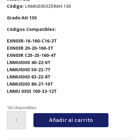
Código:
LNMU0303ZERAH 130
Grado:AH 130
Códigos Compatibles:
EXN03R-16-160-C16-2T
EXN03R 20-20-160-3T
EXN03R C25-25-160-4T
LNMU0303 40-22-6T
LNMU0303 50-22-7T
LNMU0303 63-22-8T
LNMU0303 80-27-10T
LNMU 0303 100-32-12T
162 disponibles
LNMU0303ZERAH
Añadir al carrito
130
cantidad