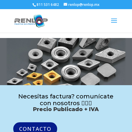
811 531 6482
renlop@renlop.mx
Necesitas factura? comunícate
con nosotros 🙋🏻‍♂️
Precio Publicado + IVA
CONTACTO