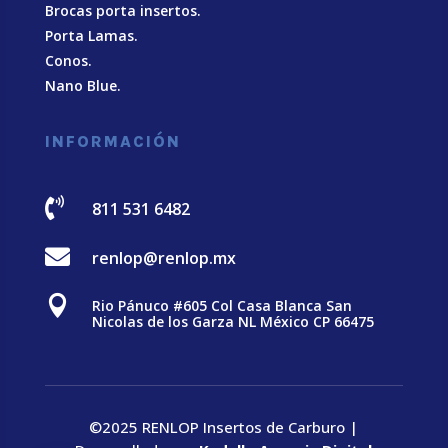
Brocas porta insertos.
Porta Lamas.
Conos.
Nano Blue
.
INFORMACIÓN

811 531 6482

renlop@renlop.mx

Rio Pánuco #605 Col Casa Blanca San
Nicolas de los Garza NL México CP 66475
©2025 RENLOP Insertos de Carburo |