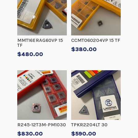
MMT16ERAG60VP 15
CCMT060204VP 15 TF
TF
$
380.00
$
480.00
R245-12T3M-PM1030
TPKR2204LT 30
$
830.00
$
590.00