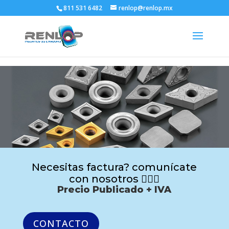
811 531 6482
renlop@renlop.mx
Necesitas factura? comunícate
con nosotros 🙋🏻‍♂️
Precio Publicado + IVA
CONTACTO