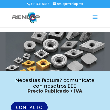
811 531 6482
renlop@renlop.mx
Necesitas factura? comunícate
con nosotros 🙋🏻‍♂️
Precio Publicado + IVA
CONTACTO