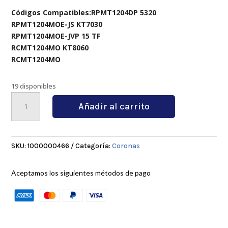
Códigos Compatibles:RPMT1204DP 5320
RPMT1204MOE-JS KT7030
RPMT1204MOE-JVP 15 TF
RCMT1204MO KT8060
RCMT1204MO
19 disponibles
EMRW
Añadir al carrito
6R100-
32-
6T
cantidad
SKU:
1000000466
Categoría:
Coronas
Aceptamos los siguientes métodos de pago