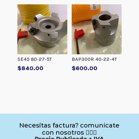
SE45 80-27-5T
BAP300R 40-22-4T
$
840.00
$
600.00
Necesitas factura? comunícate
con nosotros 🙋🏻‍♂️
Precio Publicado + IVA