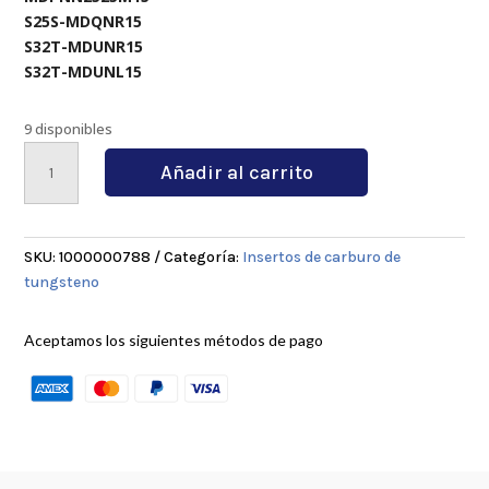
S25S-MDQNR15
S32T-MDUNR15
S32T-MDUNL15
9 disponibles
DNMG150404
Añadir al carrito
PM
4225-
X
cantidad
SKU:
1000000788
Categoría:
Insertos de carburo de
tungsteno
Aceptamos los siguientes métodos de pago