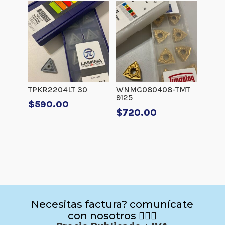
TPKR2204LT 30
WNMG080408-TMT
9125
$
590.00
$
720.00
Necesitas factura? comunícate
con nosotros 🙋🏻‍♂️