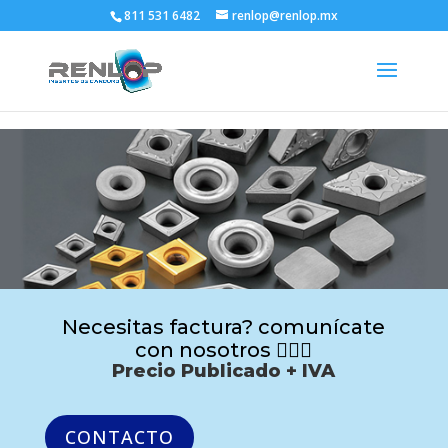
811 531 6482
renlop@renlop.mx
Necesitas factura? comunícate
con nosotros 🙋🏻‍♂️
Precio Publicado + IVA
CONTACTO