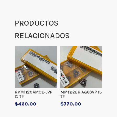
PRODUCTOS
RELACIONADOS
RPMT1204MOE-JVP
MMT22ER AG60VP 15
15 TF
TF
$
460.00
$
770.00