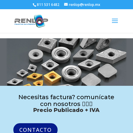
811 531 6482
renlop@renlop.mx
Necesitas factura? comunícate
con nosotros 🙋🏻‍♂️
Precio Publicado + IVA
CONTACTO