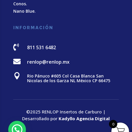
Conos.
Nano Blue
.
INFORMACIÓN

811 531 6482

renlop@renlop.mx

Rio Pánuco #605 Col Casa Blanca San
Nicolas de los Garza NL México CP 66475
©2025 RENLOP Insertos de Carburo |
Desarrollado por
Kadyllo Agencia Digital
0