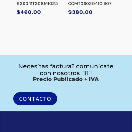
R390 11T308M1025
CCMT060204IC 907
$
460.00
$
380.00
Necesitas factura? comunícate
con nosotros 🙋🏻‍♂️
Precio Publicado + IVA
CONTACTO