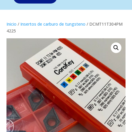
Inicio
/
Insertos de carburo de tungsteno
/ DCMT11T304PM
4225