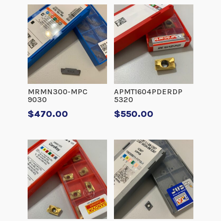
MRMN300-MPC
APMT1604PDERDP
9030
5320
$
470.00
$
550.00