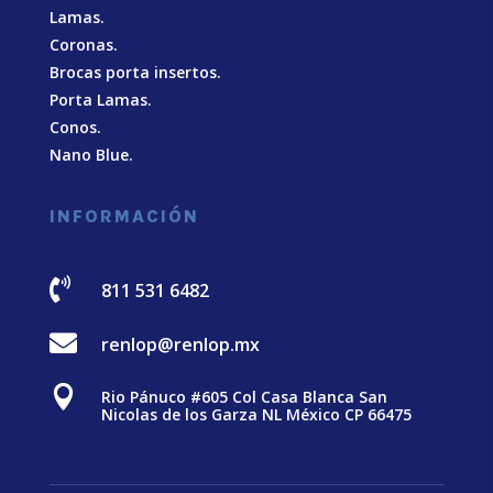
Lamas.
Coronas.
Brocas porta insertos.
Porta Lamas.
Conos.
Nano Blue
.
INFORMACIÓN

811 531 6482

renlop@renlop.mx

Rio Pánuco #605 Col Casa Blanca San
Nicolas de los Garza NL México CP 66475