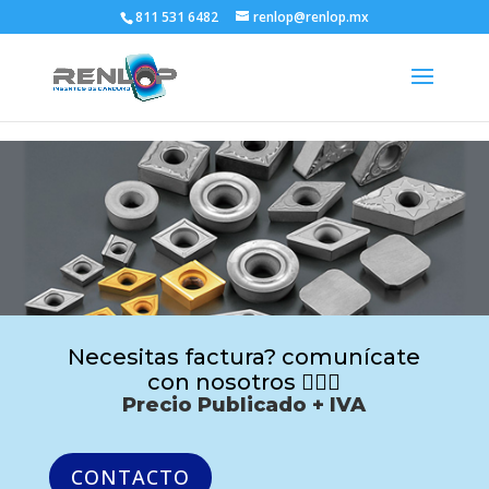
811 531 6482
renlop@renlop.mx
Necesitas factura? comunícate
con nosotros 🙋🏻‍♂️
Precio Publicado + IVA
CONTACTO