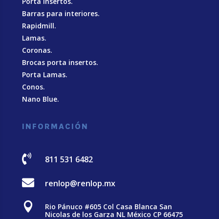
Porta insertos.
Barras para interiores.
Rapidmill.
Lamas.
Coronas.
Brocas porta insertos.
Porta Lamas.
Conos.
Nano Blue
.
INFORMACIÓN

811 531 6482

renlop@renlop.mx

Rio Pánuco #605 Col Casa Blanca San
Nicolas de los Garza NL México CP 66475