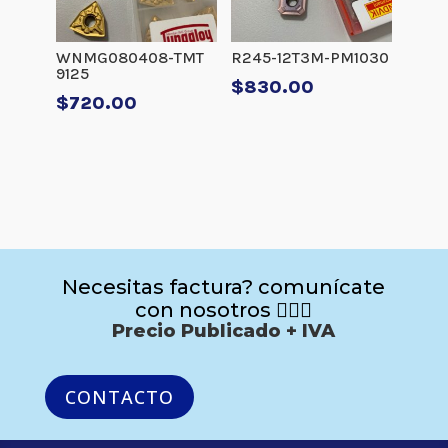
WNMG080408-TMT
R245-12T3M-PM1030
9125
$
830.00
$
720.00
Necesitas factura? comunícate
con nosotros 🙋🏻‍♂️
Precio Publicado + IVA
CONTACTO