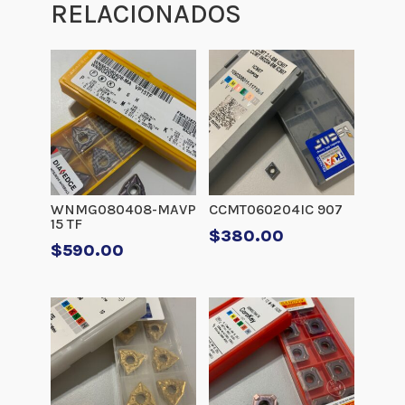
RELACIONADOS
WNMG080408-MAVP
CCMT060204IC 907
15 TF
$
380.00
$
590.00