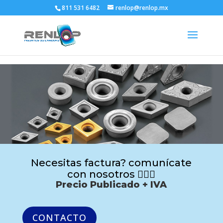
811 531 6482
renlop@renlop.mx
Necesitas factura? comunícate
con nosotros 🙋🏻‍♂️
Precio Publicado + IVA
CONTACTO