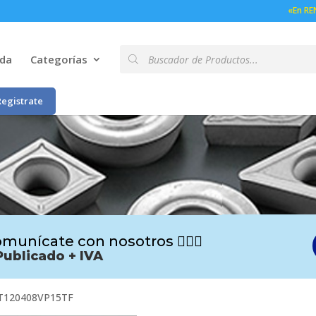
«En RE
Búsqueda
nda
Categorías
de
productos
Registrate
munícate con nosotros 🙋🏻‍♂️
Publicado + IVA
T120408VP15TF