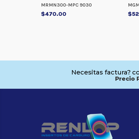
MRMN300-MPC 9030
MGM
$
470.00
$
52
Necesitas factura? co
Precio 