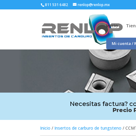
811 531 6482
renlop@renlop.mx
Inicio
Tie
Mi cuenta / 
Necesitas factura? co
Precio 
Inicio
/
Insertos de carburo de tungsteno
/ CCM