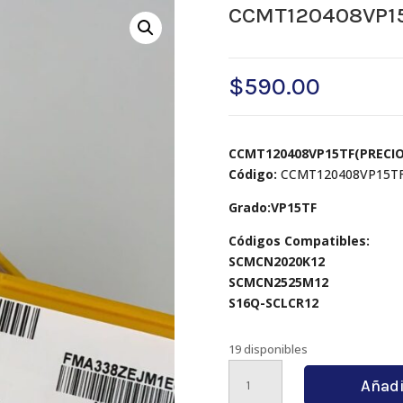
CCMT120408VP1
$
590.00
CCMT120408VP15TF(PRECIO
Código:
CCMT120408VP15T
Grado:VP15TF
Códigos Compatibles:
SCMCN2020K12
SCMCN2525M12
S16Q-SCLCR12
19 disponibles
CCMT120408VP15TF
Añadi
cantidad