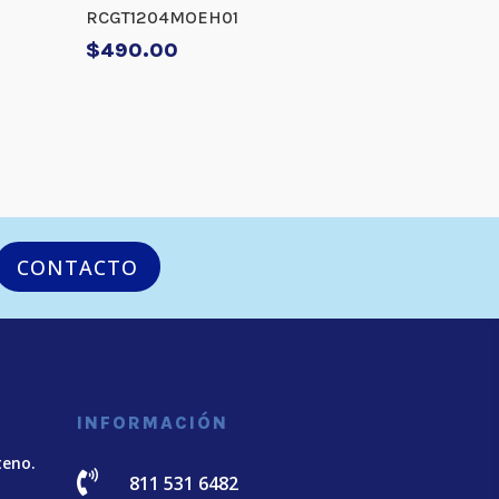
RCGT1204MOEH01
$
490.00
CONTACTO
INFORMACIÓN
teno.

811 531 6482