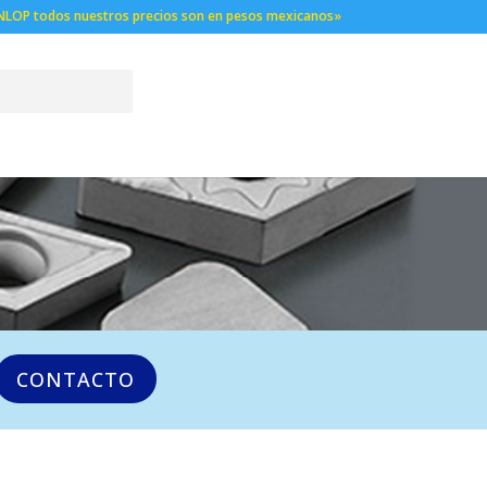
NLOP todos nuestros precios son en pesos mexicanos»
CONTACTO