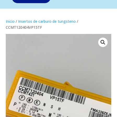
Inicio
/
Insertos de carburo de tungsteno
/
CCMT120404VP15TF