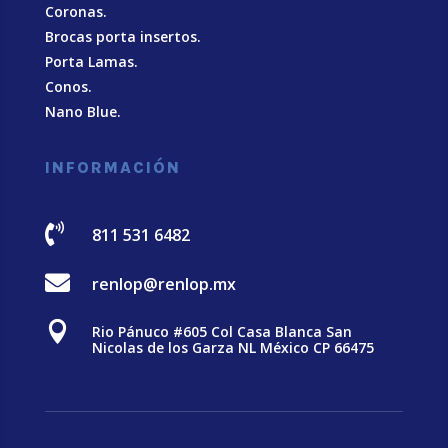
Coronas.
Brocas porta insertos.
Porta Lamas.
Conos.
Nano Blue
.
INFORMACIÓN

811 531 6482

renlop@renlop.mx

Rio Pánuco #605 Col Casa Blanca San
Nicolas de los Garza NL México CP 66475