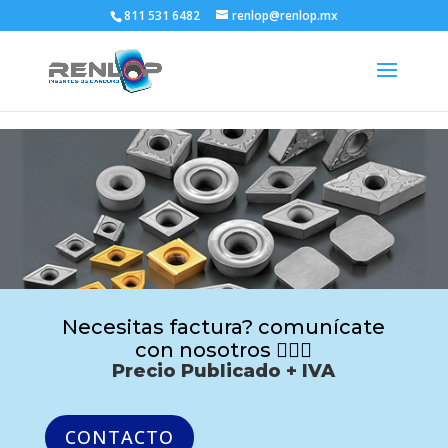
811 531 6482
renlop@renlop.mx
Necesitas factura? comunícate
con nosotros 🙋🏻‍♂️
Precio Publicado + IVA
CONTACTO