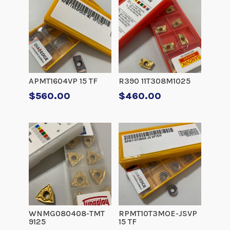
APMT1604VP 15 TF
R390 11T308M1025
$
560.00
$
460.00
WNMG080408-TMT
RPMT10T3MOE-JSVP
9125
15 TF