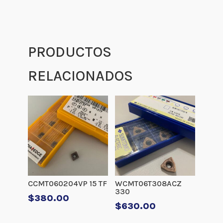
PRODUCTOS
RELACIONADOS
CCMT060204VP 15 TF
WCMT06T308ACZ
330
$
380.00
$
630.00