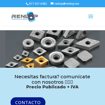
811 531 6482
renlop@renlop.mx
Necesitas factura? comunícate
con nosotros 🙋🏻‍♂️
Precio Publicado + IVA
CONTACTO