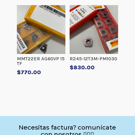
MMT22ER AG60VP 15
R245-12T3M-PM1030
TF
$
830.00
$
770.00
Necesitas factura? comunícate
con nosotros 🙋🏻‍♂️