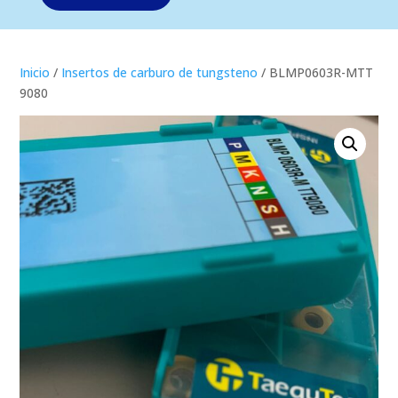
Inicio
/
Insertos de carburo de tungsteno
/ BLMP0603R-MTT
9080