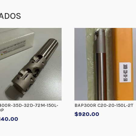
ADOS
400R-35D-32D-72M-150L-
BAP300R C20-20-150L-2T
0P
$
920.00
140.00