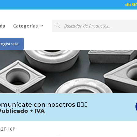
«En RE
Búsqueda
nda
Categorías
de
productos
Registrate
munícate con nosotros 🙋🏻‍♂️
Publicado + IVA
-2T-10P