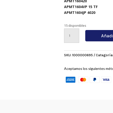
APMT160420
APMT1604VP 15 TF
APMT1604JP 4020
15 disponibles
BAP400R-
Añadi
32D-
32D-
72M-
150L-
SKU:
1000000695
Categoría
2T-
10P
Aceptamos los siguientes mét
cantidad