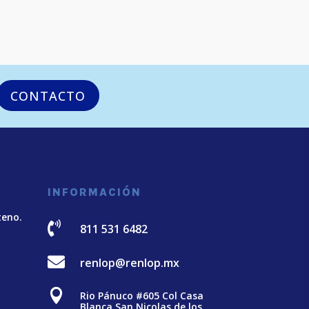
CONTACTO
INFORMACIÓN
teno.

811 531 6482

renlop@renlop.mx

Rio Pánuco #605 Col Casa
Blanca San Nicolas de los