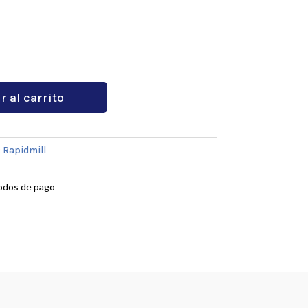
r al carrito
:
Rapidmill
odos de pago