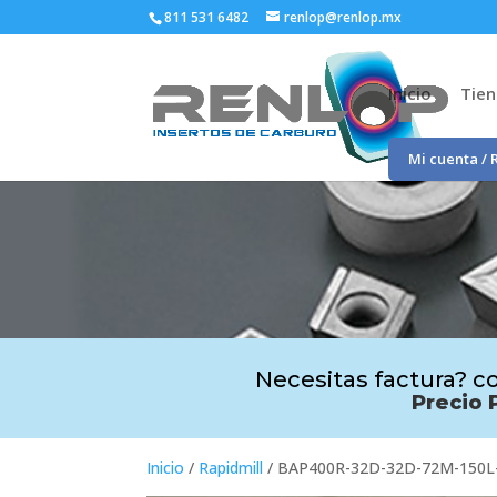
811 531 6482
renlop@renlop.mx
Inicio
Tie
Mi cuenta / 
Necesitas factura? co
Precio 
Inicio
/
Rapidmill
/ BAP400R-32D-32D-72M-150L