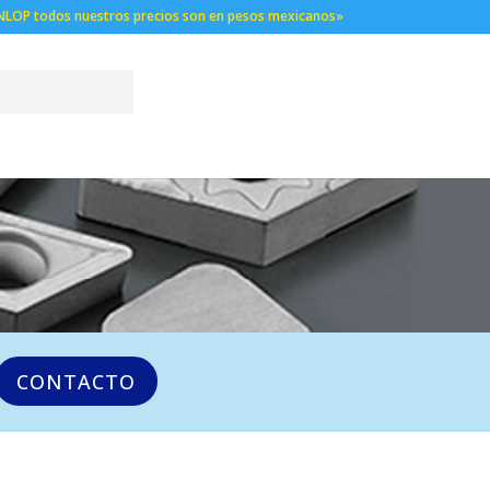
NLOP todos nuestros precios son en pesos mexicanos»
CONTACTO