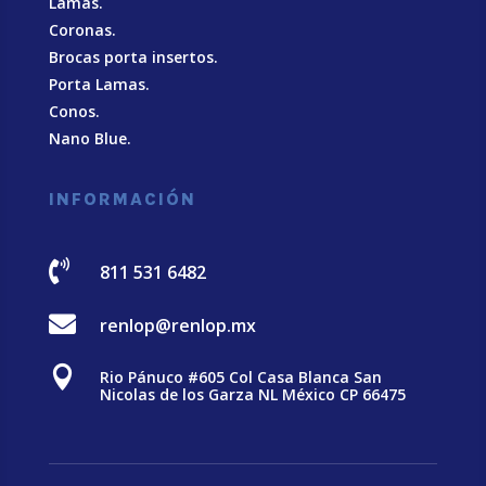
Lamas.
Coronas.
Brocas porta insertos.
Porta Lamas.
Conos.
Nano Blue
.
INFORMACIÓN

811 531 6482

renlop@renlop.mx

Rio Pánuco #605 Col Casa Blanca San
Nicolas de los Garza NL México CP 66475