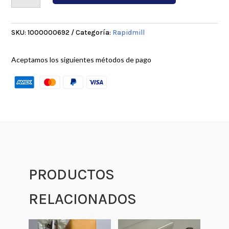
25D-
48M-
130L-
SKU:
1000000692
Categoría:
Rapidmill
2T-
10P
Aceptamos los siguientes métodos de pago
cantidad
PRODUCTOS
RELACIONADOS