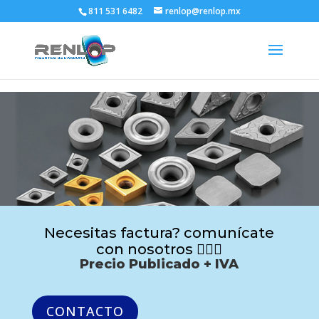
811 531 6482
renlop@renlop.mx
Necesitas factura? comunícate
con nosotros 🙋🏻‍♂️
Precio Publicado + IVA
CONTACTO