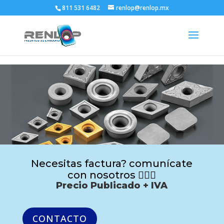
811 531 6482
renlop@renlop.mx
Necesitas factura? comunícate
con nosotros 🙋🏻‍♂️
Precio Publicado + IVA
CONTACTO