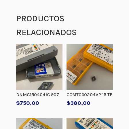
PRODUCTOS
RELACIONADOS
DNMG150404IC 907
CCMT060204VP 15 TF
$
750.00
$
380.00