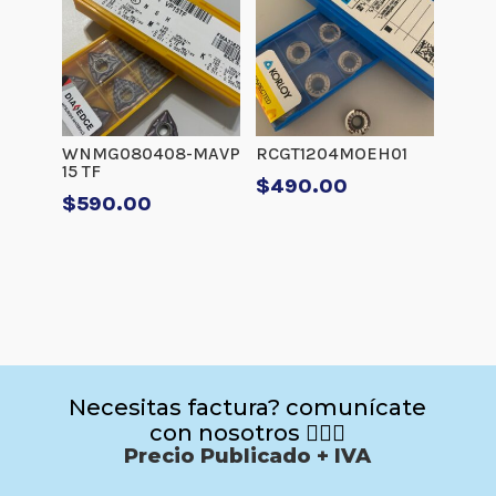
WNMG080408-MAVP
RCGT1204MOEH01
15 TF
$
490.00
$
590.00
Necesitas factura? comunícate
con nosotros 🙋🏻‍♂️
Precio Publicado + IVA