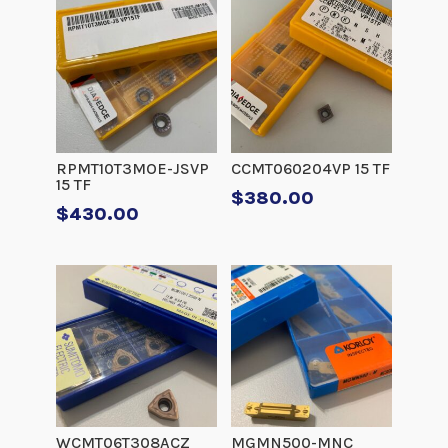
RPMT10T3MOE-JSVP
CCMT060204VP 15 TF
15 TF
$
380.00
$
430.00
WCMT06T308ACZ
MGMN500-MNC