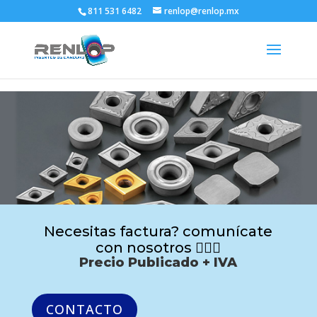
811 531 6482
renlop@renlop.mx
Necesitas factura? comunícate
con nosotros 🙋🏻‍♂️
Precio Publicado + IVA
CONTACTO