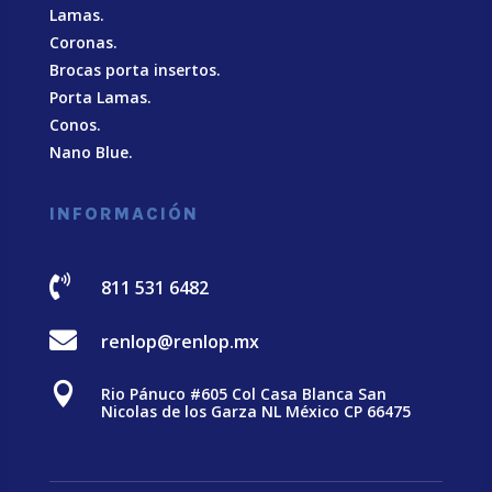
Lamas.
Coronas.
Brocas porta insertos.
Porta Lamas.
Conos.
Nano Blue
.
INFORMACIÓN

811 531 6482

renlop@renlop.mx

Rio Pánuco #605 Col Casa Blanca San
Nicolas de los Garza NL México CP 66475