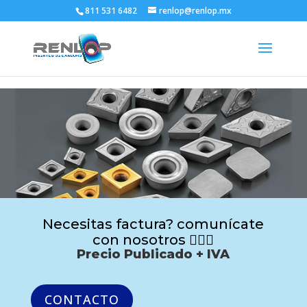
811 531 6482
renlop@renlop.mx
Necesitas factura? comunícate
con nosotros 🙋🏻‍♂️
Precio Publicado + IVA
CONTACTO