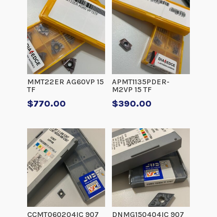
MMT22ER AG60VP 15
APMT1135PDER-
TF
M2VP 15 TF
$
770.00
$
390.00
CCMT060204IC 907
DNMG150404IC 907