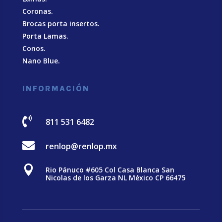
Coronas.
Brocas porta insertos.
Porta Lamas.
Conos.
Nano Blue
.
INFORMACIÓN

811 531 6482

renlop@renlop.mx

Rio Pánuco #605 Col Casa Blanca San
Nicolas de los Garza NL México CP 66475